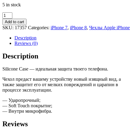
5 in stock
Чехол
iPhone
Add to cart
7,
SKU:
17357
Categories:
iPhone 7
,
iPhone 8
,
Чехлы Apple iPhone
8
Silicone
Description
Case
Reviews (0)
(Pink
Sand)
Description
quantity
Silicone Case — идеальная защита твоего телефона.
Чехол предаст вашему устройству новый изящный вид, а
также защитит его от мелких повреждений и царапин в
процессе эксплуатации.
— Ударопрочный;
— Soft Touch покрытие;
— Внутри микрофибра.
Reviews