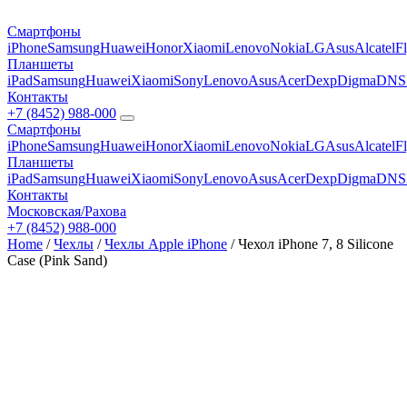
Смартфоны
iPhone
Samsung
Huawei
Honor
Xiaomi
Lenovo
Nokia
LG
Asus
Alcatel
F
Планшеты
iPad
Samsung
Huawei
Xiaomi
Sony
Lenovo
Asus
Acer
Dexp
Digma
DNS
Контакты
+7 (8452) 988-000
Смартфоны
iPhone
Samsung
Huawei
Honor
Xiaomi
Lenovo
Nokia
LG
Asus
Alcatel
F
Планшеты
iPad
Samsung
Huawei
Xiaomi
Sony
Lenovo
Asus
Acer
Dexp
Digma
DNS
Контакты
Московская/Рахова
+7 (8452) 988-000
Home
/
Чехлы
/
Чехлы Apple iPhone
/ Чехол iPhone 7, 8 Silicone
Case (Pink Sand)