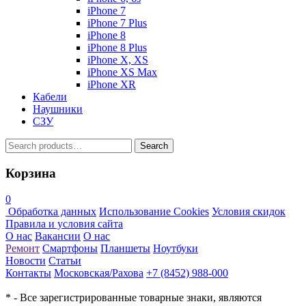
iPhone 7
iPhone 7 Plus
iPhone 8
iPhone 8 Plus
iPhone X, XS
iPhone XS Max
iPhone XR
Кабели
Наушники
СЗУ
Search
Search
for:
Корзина
0
Обработка данных
Использование Cookies
Условия скидок
Правила и условия сайта
О нас
Вакансии
О нас
Ремонт
Смартфоны
Планшеты
Ноутбуки
Новости
Статьи
Контакты
Московская/Рахова
+7 (8452) 988-000
* - Все зарегистрированные товарные знаки, являются