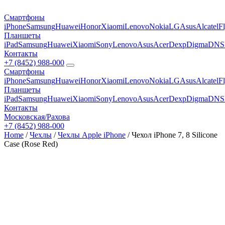
Смартфоны
iPhone
Samsung
Huawei
Honor
Xiaomi
Lenovo
Nokia
LG
Asus
Alcatel
F
Планшеты
iPad
Samsung
Huawei
Xiaomi
Sony
Lenovo
Asus
Acer
Dexp
Digma
DNS
Контакты
+7 (8452) 988-000
Смартфоны
iPhone
Samsung
Huawei
Honor
Xiaomi
Lenovo
Nokia
LG
Asus
Alcatel
F
Планшеты
iPad
Samsung
Huawei
Xiaomi
Sony
Lenovo
Asus
Acer
Dexp
Digma
DNS
Контакты
Московская/Рахова
+7 (8452) 988-000
Home
/
Чехлы
/
Чехлы Apple iPhone
/ Чехол iPhone 7, 8 Silicone
Case (Rose Red)