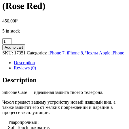
(Rose Red)
450,00
₽
5 in stock
Чехол
iPhone
Add to cart
7,
SKU:
17351
Categories:
iPhone 7
,
iPhone 8
,
Чехлы Apple iPhone
8
Silicone
Description
Case
Reviews (0)
(Rose
Red)
Description
quantity
Silicone Case — идеальная защита твоего телефона.
Чехол предаст вашему устройству новый изящный вид, а
также защитит его от мелких повреждений и царапин в
процессе эксплуатации.
— Ударопрочный;
— Soft Touch покрытие;