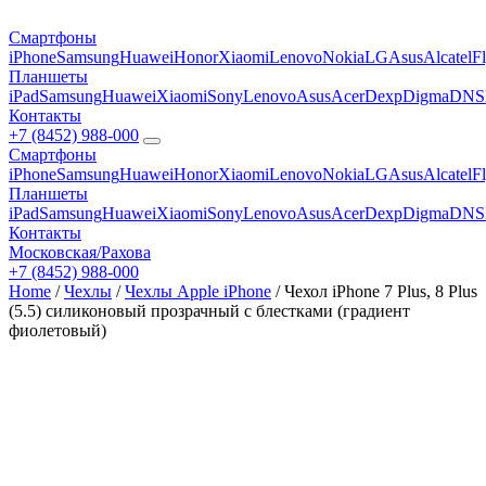
Смартфоны
iPhone
Samsung
Huawei
Honor
Xiaomi
Lenovo
Nokia
LG
Asus
Alcatel
F
Планшеты
iPad
Samsung
Huawei
Xiaomi
Sony
Lenovo
Asus
Acer
Dexp
Digma
DNS
Контакты
+7 (8452) 988-000
Смартфоны
iPhone
Samsung
Huawei
Honor
Xiaomi
Lenovo
Nokia
LG
Asus
Alcatel
F
Планшеты
iPad
Samsung
Huawei
Xiaomi
Sony
Lenovo
Asus
Acer
Dexp
Digma
DNS
Контакты
Московская/Рахова
+7 (8452) 988-000
Home
/
Чехлы
/
Чехлы Apple iPhone
/ Чехол iPhone 7 Plus, 8 Plus
(5.5) силиконовый прозрачный с блестками (градиент
фиолетовый)