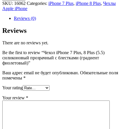
7
SKU:
16062
Categories:
iPhone 7 Plus
,
iPhone 8 Plus
,
Чехлы
Plus,
Apple iPhone
8
Plus
Reviews (0)
(5.5)
силиконовый
Reviews
прозрачный
с
There are no reviews yet.
блестками
(градиент
Be the first to review “Чехол iPhone 7 Plus, 8 Plus (5.5)
фиолетовый)
силиконовый прозрачный с блестками (градиент
quantity
фиолетовый)”
Ваш адрес email не будет опубликован.
Обязательные поля
помечены
*
Your rating
Your review
*