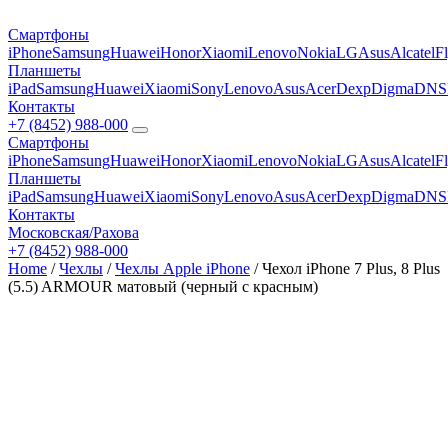
Смартфоны
iPhone
Samsung
Huawei
Honor
Xiaomi
Lenovo
Nokia
LG
Asus
Alcatel
F
Планшеты
iPad
Samsung
Huawei
Xiaomi
Sony
Lenovo
Asus
Acer
Dexp
Digma
DNS
Контакты
+7 (8452) 988-000
Смартфоны
iPhone
Samsung
Huawei
Honor
Xiaomi
Lenovo
Nokia
LG
Asus
Alcatel
F
Планшеты
iPad
Samsung
Huawei
Xiaomi
Sony
Lenovo
Asus
Acer
Dexp
Digma
DNS
Контакты
Московская/Рахова
+7 (8452) 988-000
Home
/
Чехлы
/
Чехлы Apple iPhone
/ Чехол iPhone 7 Plus, 8 Plus
(5.5) ARMOUR матовый (черный с красным)