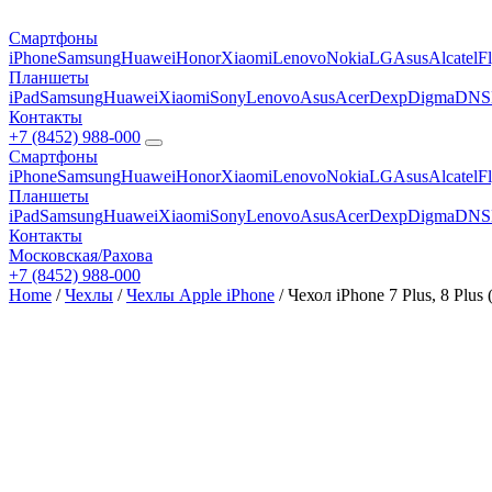
Смартфоны
iPhone
Samsung
Huawei
Honor
Xiaomi
Lenovo
Nokia
LG
Asus
Alcatel
F
Планшеты
iPad
Samsung
Huawei
Xiaomi
Sony
Lenovo
Asus
Acer
Dexp
Digma
DNS
Контакты
+7 (8452) 988-000
Смартфоны
iPhone
Samsung
Huawei
Honor
Xiaomi
Lenovo
Nokia
LG
Asus
Alcatel
F
Планшеты
iPad
Samsung
Huawei
Xiaomi
Sony
Lenovo
Asus
Acer
Dexp
Digma
DNS
Контакты
Московская/Рахова
+7 (8452) 988-000
Home
/
Чехлы
/
Чехлы Apple iPhone
/ Чехол iPhone 7 Plus, 8 Pl