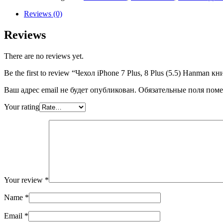
Plus,
8
Reviews (0)
Plus
(5.5)
Reviews
Hanman
книжка
There are no reviews yet.
боковая
с
Be the first to review “Чехол iPhone 7 Plus, 8 Plus (5.5) Hanma
магнитом,
кож.
Ваш адрес email не будет опубликован.
Обязательные поля пом
зам./
плотный
Your rating
силикон
(черный)
quantity
Your review
*
Name
*
Email
*