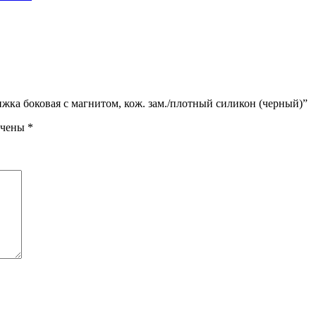
n книжка боковая с магнитом, кож. зам./плотный силикон (черный)”
ечены
*