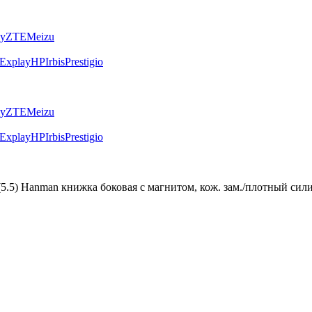
ly
ZTE
Meizu
Explay
HP
Irbis
Prestigio
ly
ZTE
Meizu
Explay
HP
Irbis
Prestigio
us (5.5) Hanman книжка боковая с магнитом, кож. зам./плотный сил