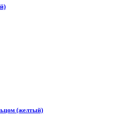
й)
ольцом (желтый)