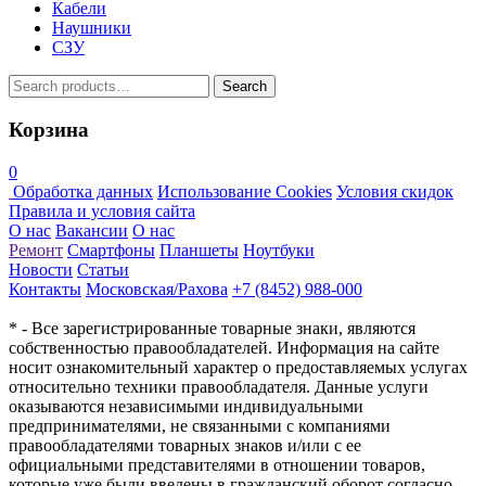
Кабели
Наушники
СЗУ
Search
Search
for:
Корзина
0
Обработка данных
Использование Cookies
Условия скидок
Правила и условия сайта
О нас
Вакансии
О нас
Ремонт
Смартфоны
Планшеты
Ноутбуки
Новости
Статьи
Контакты
Московская/Рахова
+7 (8452) 988-000
* - Все зарегистрированные товарные знаки, являются
собственностью правообладателей. Информация на сайте
носит ознакомительный характер о предоставляемых услугах
относительно техники правообладателя. Данные услуги
оказываются независимыми индивидуальными
предпринимателями, не связанными с компаниями
правообладателями товарных знаков и/или с ее
официальными представителями в отношении товаров,
которые уже были введены в гражданский оборот согласно