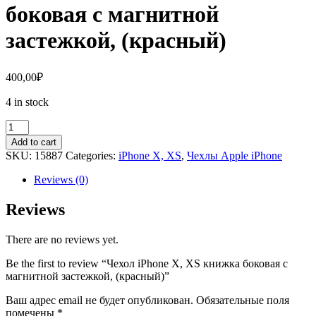
боковая с магнитной
застежкой, (красный)
400,00
₽
4 in stock
Чехол
iPhone
Add to cart
X,
SKU:
15887
Categories:
iPhone X, XS
,
Чехлы Apple iPhone
XS
книжка
Reviews (0)
боковая
с
Reviews
магнитной
застежкой,
There are no reviews yet.
(красный)
quantity
Be the first to review “Чехол iPhone X, XS книжка боковая с
магнитной застежкой, (красный)”
Ваш адрес email не будет опубликован.
Обязательные поля
помечены
*