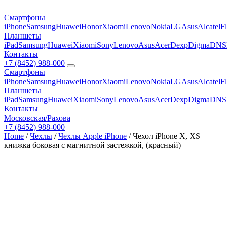
Смартфоны
iPhone
Samsung
Huawei
Honor
Xiaomi
Lenovo
Nokia
LG
Asus
Alcatel
F
Планшеты
iPad
Samsung
Huawei
Xiaomi
Sony
Lenovo
Asus
Acer
Dexp
Digma
DNS
Контакты
+7 (8452) 988-000
Смартфоны
iPhone
Samsung
Huawei
Honor
Xiaomi
Lenovo
Nokia
LG
Asus
Alcatel
F
Планшеты
iPad
Samsung
Huawei
Xiaomi
Sony
Lenovo
Asus
Acer
Dexp
Digma
DNS
Контакты
Московская/Рахова
+7 (8452) 988-000
Home
/
Чехлы
/
Чехлы Apple iPhone
/ Чехол iPhone X, XS
книжка боковая с магнитной застежкой, (красный)