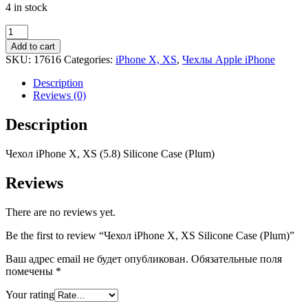
4 in stock
Чехол
iPhone
Add to cart
X,
SKU:
17616
Categories:
iPhone X, XS
,
Чехлы Apple iPhone
XS
Silicone
Description
Case
Reviews (0)
(Plum)
quantity
Description
Чехол iPhone X, XS (5.8) Silicone Case (Plum)
Reviews
There are no reviews yet.
Be the first to review “Чехол iPhone X, XS Silicone Case (Plum)”
Ваш адрес email не будет опубликован.
Обязательные поля
помечены
*
Your rating