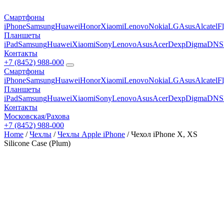
Смартфоны
iPhone
Samsung
Huawei
Honor
Xiaomi
Lenovo
Nokia
LG
Asus
Alcatel
F
Планшеты
iPad
Samsung
Huawei
Xiaomi
Sony
Lenovo
Asus
Acer
Dexp
Digma
DNS
Контакты
+7 (8452) 988-000
Смартфоны
iPhone
Samsung
Huawei
Honor
Xiaomi
Lenovo
Nokia
LG
Asus
Alcatel
F
Планшеты
iPad
Samsung
Huawei
Xiaomi
Sony
Lenovo
Asus
Acer
Dexp
Digma
DNS
Контакты
Московская/Рахова
+7 (8452) 988-000
Home
/
Чехлы
/
Чехлы Apple iPhone
/ Чехол iPhone X, XS
Silicone Case (Plum)