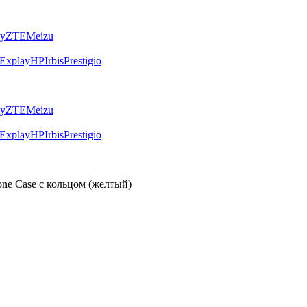
ly
ZTE
Meizu
Explay
HP
Irbis
Prestigio
ly
ZTE
Meizu
Explay
HP
Irbis
Prestigio
cone Case с кольцом (желтый)