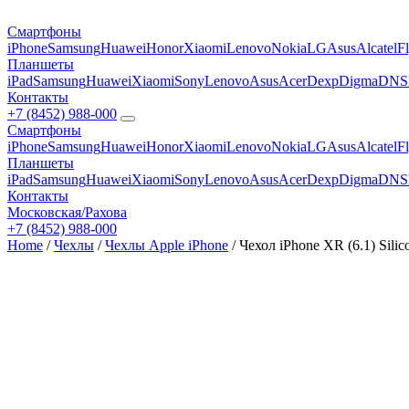
Смартфоны
iPhone
Samsung
Huawei
Honor
Xiaomi
Lenovo
Nokia
LG
Asus
Alcatel
F
Планшеты
iPad
Samsung
Huawei
Xiaomi
Sony
Lenovo
Asus
Acer
Dexp
Digma
DNS
Контакты
+7 (8452) 988-000
Смартфоны
iPhone
Samsung
Huawei
Honor
Xiaomi
Lenovo
Nokia
LG
Asus
Alcatel
F
Планшеты
iPad
Samsung
Huawei
Xiaomi
Sony
Lenovo
Asus
Acer
Dexp
Digma
DNS
Контакты
Московская/Рахова
+7 (8452) 988-000
Home
/
Чехлы
/
Чехлы Apple iPhone
/ Чехол iPhone XR (6.1) Sili