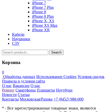
iPhone 7
iPhone 7 Plus
iPhone 8
iPhone 8 Plus
iPhone X, XS
iPhone XS Max
iPhone XR
Кабели
Наушники
СЗУ
Search
Search
for:
Корзина
0
Обработка данных
Использование Cookies
Условия скидок
Правила и условия сайта
О нас
Вакансии
О нас
Ремонт
Смартфоны
Планшеты
Ноутбуки
Новости
Статьи
Контакты
Московская/Рахова
+7 (8452) 988-000
* - Все зарегистрированные товарные знаки, являются