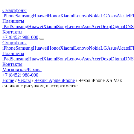
Смартфоны
iPhone
Samsung
Huawei
Honor
Xiaomi
Lenovo
Nokia
LG
Asus
Alcatel
F
Планшеты
iPad
Samsung
Huawei
Xiaomi
Sony
Lenovo
Asus
Acer
Dexp
Digma
DNS
Контакты
+7 (8452) 988-000
Смартфоны
iPhone
Samsung
Huawei
Honor
Xiaomi
Lenovo
Nokia
LG
Asus
Alcatel
F
Планшеты
iPad
Samsung
Huawei
Xiaomi
Sony
Lenovo
Asus
Acer
Dexp
Digma
DNS
Контакты
Московская/Рахова
+7 (8452) 988-000
Home
/
Чехлы
/
Чехлы Apple iPhone
/ Чехол iPhone XS Max
силикон с рисунком, в ассортименте