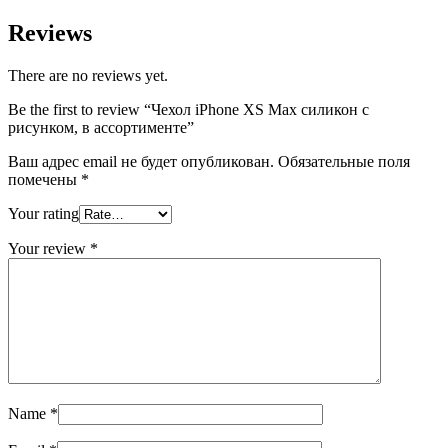
с
рисунком,
Reviews
в
ассортименте
There are no reviews yet.
quantity
Be the first to review “Чехол iPhone XS Max силикон с
рисунком, в ассортименте”
Ваш адрес email не будет опубликован.
Обязательные поля
помечены
*
Your rating
Your review
*
Name
*