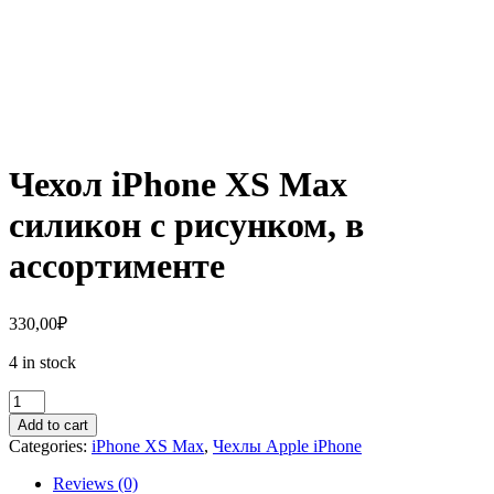
Чехол iPhone XS Max
силикон с рисунком, в
ассортименте
330,00
₽
4 in stock
Чехол
iPhone
Add to cart
XS
Categories:
iPhone XS Max
,
Чехлы Apple iPhone
Max
силикон
Reviews (0)