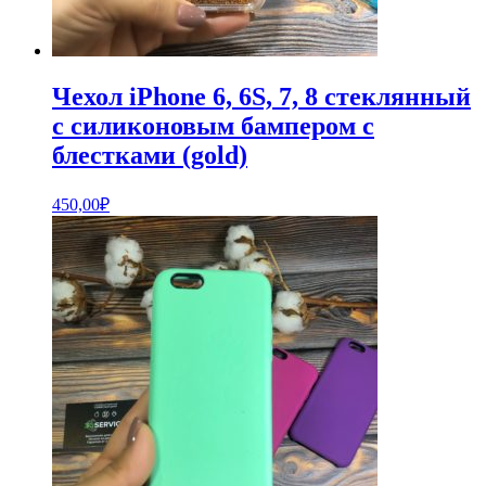
Чехол iPhone 6, 6S, 7, 8 стеклянный
с силиконовым бампером с
блестками (gold)
450,00
₽