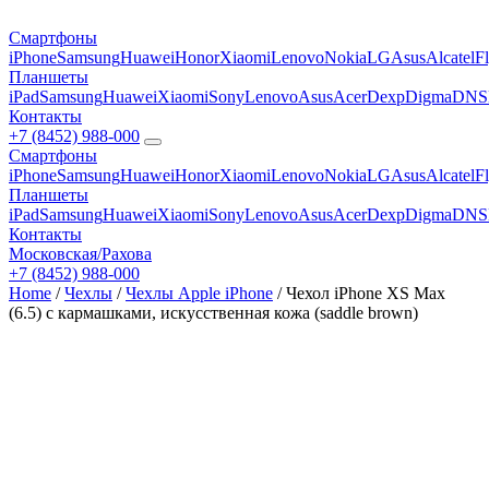
Смартфоны
iPhone
Samsung
Huawei
Honor
Xiaomi
Lenovo
Nokia
LG
Asus
Alcatel
F
Планшеты
iPad
Samsung
Huawei
Xiaomi
Sony
Lenovo
Asus
Acer
Dexp
Digma
DNS
Контакты
+7 (8452) 988-000
Смартфоны
iPhone
Samsung
Huawei
Honor
Xiaomi
Lenovo
Nokia
LG
Asus
Alcatel
F
Планшеты
iPad
Samsung
Huawei
Xiaomi
Sony
Lenovo
Asus
Acer
Dexp
Digma
DNS
Контакты
Московская/Рахова
+7 (8452) 988-000
Home
/
Чехлы
/
Чехлы Apple iPhone
/ Чехол iPhone XS Max
(6.5) с кармашками, искусственная кожа (saddle brown)