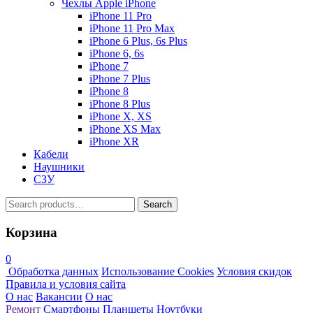
Чехлы Apple iPhone
iPhone 11 Pro
iPhone 11 Pro Max
iPhone 6 Plus, 6s Plus
iPhone 6, 6s
iPhone 7
iPhone 7 Plus
iPhone 8
iPhone 8 Plus
iPhone X, XS
iPhone XS Max
iPhone XR
Кабели
Наушники
СЗУ
Search
Search
for:
Корзина
0
Обработка данных
Использование Cookies
Условия скидок
Правила и условия сайта
О нас
Вакансии
О нас
Ремонт
Смартфоны
Планшеты
Ноутбуки