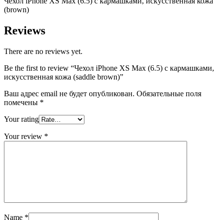
Чехол
iPh
one
XS
Max
(6.5) с кармашками, искусственная кожа
brown)
(
brown
)
quantity
Reviews
There are no reviews yet.
Be the first to review “Чехол iPhone XS Max (6.5) с кармашками,
искусственная кожа (saddle brown)”
Ваш адрес email не будет опубликован.
Обязательные поля
помечены
*
Your rating
Your review
*
Name
*