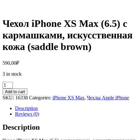
Чехол iPhone XS Max (6.5) с
кармашками, искусственная
кожа (saddle brown)
590,00
₽
3 in stock
Чехол
iPhone
Add to cart
XS
SKU:
16338
Categories:
iPhone XS Max
,
Чехлы Apple iPhone
Max
(6.5)
Description
с
Reviews (0)
кармашками,
искусственная
Description
кожа
(saddle