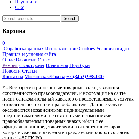
Наушники
СЗУ
Search
Search
for:
Корзина
0
Обработка данных
Использование Cookies
Условия скидок
Правила и условия сайта
О нас
Вакансии
О нас
Ремонт
Смартфоны
Планшеты
Ноутбуки
Новости
Статьи
Контакты
Московская/Рахова
+7 (8452) 988-000
* - Все зарегистрированные товарные знаки, являются
собственностью правообладателей. Информация на сайте
носит ознакомительный характер о предоставляемых услугах
относительно техники правообладателя. Данные услуги
оказываются независимыми индивидуальными
предпринимателями, не связанными с компаниями
правообладателями товарных знаков и/или с ее
официальными представителями в отношении товаров,
которые уже были введены в гражданский оборот согласно
статье 1487 ГК РФ.