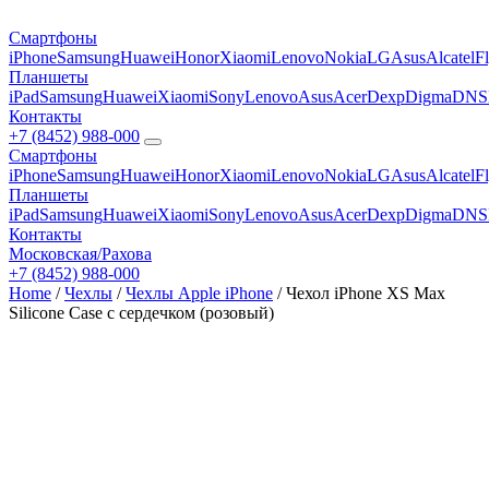
Смартфоны
iPhone
Samsung
Huawei
Honor
Xiaomi
Lenovo
Nokia
LG
Asus
Alcatel
F
Планшеты
iPad
Samsung
Huawei
Xiaomi
Sony
Lenovo
Asus
Acer
Dexp
Digma
DNS
Контакты
+7 (8452) 988-000
Смартфоны
iPhone
Samsung
Huawei
Honor
Xiaomi
Lenovo
Nokia
LG
Asus
Alcatel
F
Планшеты
iPad
Samsung
Huawei
Xiaomi
Sony
Lenovo
Asus
Acer
Dexp
Digma
DNS
Контакты
Московская/Рахова
+7 (8452) 988-000
Home
/
Чехлы
/
Чехлы Apple iPhone
/ Чехол iPhone XS Max
Silicone Case с сердечком (розовый)