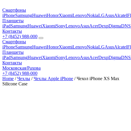
Смартфоны
iPhone
Samsung
Huawei
Honor
Xiaomi
Lenovo
Nokia
LG
Asus
Alcatel
F
Планшеты
iPad
Samsung
Huawei
Xiaomi
Sony
Lenovo
Asus
Acer
Dexp
Digma
DNS
Контакты
+7 (8452) 988-000
Смартфоны
iPhone
Samsung
Huawei
Honor
Xiaomi
Lenovo
Nokia
LG
Asus
Alcatel
F
Планшеты
iPad
Samsung
Huawei
Xiaomi
Sony
Lenovo
Asus
Acer
Dexp
Digma
DNS
Контакты
Московская/Рахова
+7 (8452) 988-000
Home
/
Чехлы
/
Чехлы Apple iPhone
/ Чехол iPhone XS Max
Silicone Case