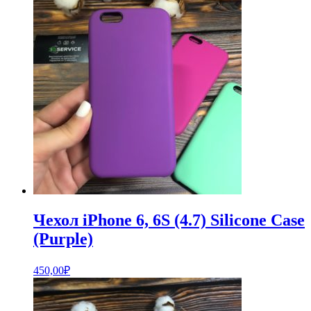
Чехол iPhone 6, 6S (4.7) Silicone Case
(Purple)
450,00
₽